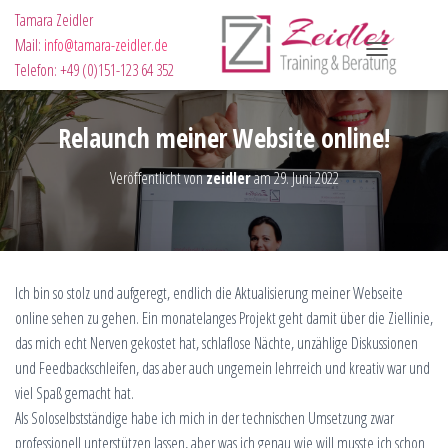
Tamara Zeidler
Mail:
info@tamara-zeidler.de
N
Telefon: +49 (0)151-123 64 352
A
V
Relaunch meiner Website online!
I
G
Veröffentlicht von
zeidler
am
29. Juni 2022
A
T
I
O
N
Ich bin so stolz und aufgeregt, endlich die Aktualisierung meiner Webseite
U
online sehen zu gehen. Ein monatelanges Projekt geht damit über die Ziellinie,
M
das mich echt Nerven gekostet hat, schlaflose Nächte, unzählige Diskussionen
S
und Feedbackschleifen, das aber auch ungemein lehrreich und kreativ war und
C
viel Spaß gemacht hat.
H
Als Soloselbstständige habe ich mich in der technischen Umsetzung zwar
A
professionell unterstützen lassen, aber was ich genau wie will musste ich schon