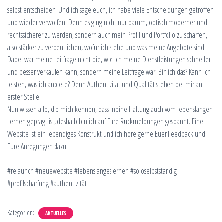
L
selbst entscheiden. Und ich sage euch, ich habe viele Entscheidungen getroffen
T
und wieder verworfen. Denn es ging nicht nur darum, optisch moderner und
E
rechtssicherer zu werden, sondern auch mein Profil und Portfolio zu schärfen,
N
also stärker zu verdeutlichen, wofür ich stehe und was meine Angebote sind.
Dabei war meine Leitfrage nicht die, wie ich meine Dienstleistungen schneller
und besser verkaufen kann, sondern meine Leitfrage war: Bin ich das? Kann ich
leisten, was ich anbiete? Denn Authentizität und Qualität stehen bei mir an
erster Stelle.
Nun wissen alle, die mich kennen, dass meine Haltung auch vom lebenslangen
Lernen geprägt ist, deshalb bin ich auf Eure Rückmeldungen gespannt. Eine
Website ist ein lebendiges Konstrukt und ich höre gerne Euer Feedback und
Eure Anregungen dazu!
#relaunch #neuewebsite #lebenslangeslernen #soloselbstständig
#profilschärfung #authentizität
Kategorien:
AKTUELLES