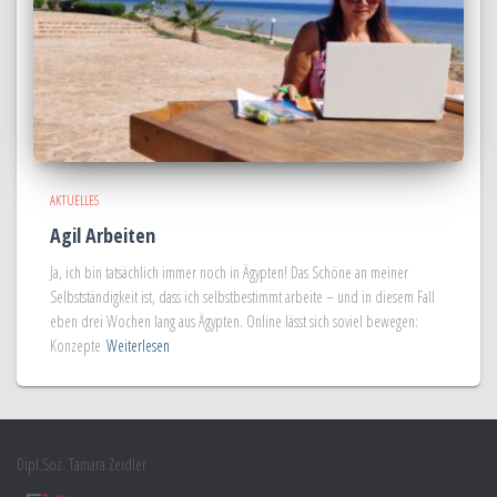
AKTUELLES
Agil Arbeiten
Ja, ich bin tatsächlich immer noch in Ägypten! Das Schöne an meiner
Selbstständigkeit ist, dass ich selbstbestimmt arbeite – und in diesem Fall
eben drei Wochen lang aus Ägypten. Online lässt sich soviel bewegen:
Konzepte
Weiterlesen
Dipl.Soz. Tamara Zeidler