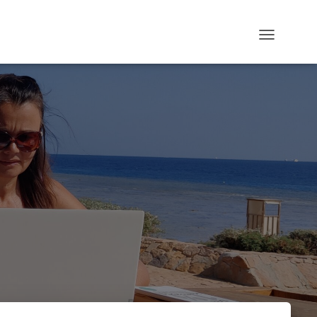
N
A
V
I
G
A
T
I
O
N
U
M
S
C
H
A