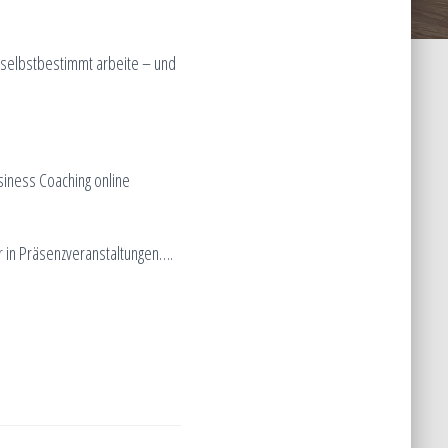
L
T
ch selbstbestimmt arbeite – und
E
N
siness Coaching online
in Präsenzveranstaltungen….