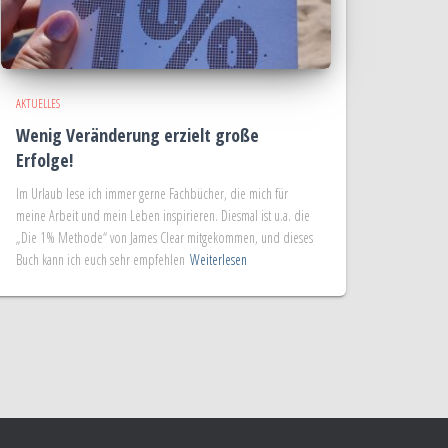
AKTUELLES
Wenig Veränderung erzielt große
Erfolge!
Im Urlaub lese ich immer gerne Fachbücher, die mich für
meine Arbeit und mein Leben inspirieren. Diesmal ist u.a. die
„Die 1% Methode“ von James Clear mitgekommen, und dieses
Buch kann ich euch sehr empfehlen
Weiterlesen