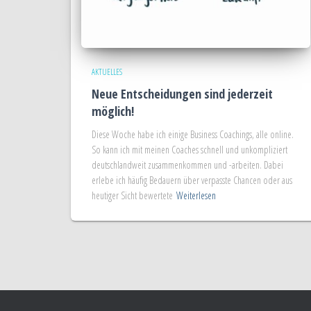
AKTUELLES
Neue Entscheidungen sind jederzeit
möglich!
Diese Woche habe ich einige Business Coachings, alle online.
So kann ich mit meinen Coaches schnell und unkompliziert
deutschlandweit zusammenkommen und -arbeiten. Dabei
erlebe ich häufig Bedauern über verpasste Chancen oder aus
heutiger Sicht bewertete
Weiterlesen