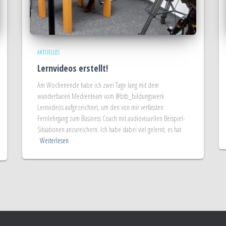
AKTUELLES
Lernvideos erstellt!
Am Wochenende habe ich zwei Tage lang mit dem
wunderbaren Medienteam vom @btb_bildungswerk
Lernvideos aufgezeichnet, um den von mir verfassten
Fernlehrgang zum Business Coach mit audiovisuellen Beispiel-
Situationen anzureichern. Ich habe dabei viel gelernt, es hat
Weiterlesen