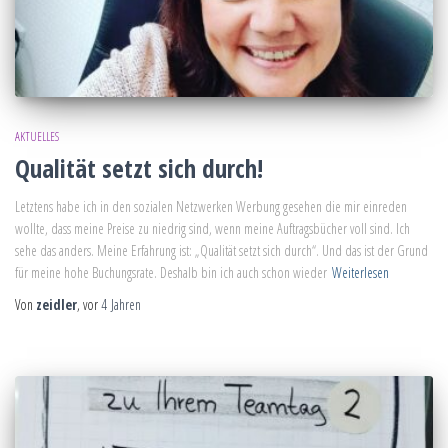
AKTUELLES
Qualität setzt sich durch!
Letztens habe ich in den sozialen Netzwerken Werbung gesehen die mir einreden
wollte, dass meine Preise zu niedrig sind, wenn meine Auftragsbücher voll sind. Ich
sehe das anders. Meine Erfahrung ist: „Qualität setzt sich durch“. Und das ist der Grund
für meine hohe Buchungsrate. Deshalb bin ich auch schon wieder
Weiterlesen
Von
zeidler
, vor
4 Jahren