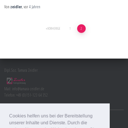
Von
zeidler
, vor
4 Jahren
Seitennummerierung
VORHERIGE
1
2
der
Beiträge
Dipl.Soz. Tamara Zeidler
Mail: info@tamara-zeidler.de
Telefon: +49 (0)151-123 64 352
Cookies helfen uns bei der Bereitstellung
unserer Inhalte und Dienste. Durch die
IMPRESSUM
COPYRIGHT
2026 TAMARA ZEIDLER