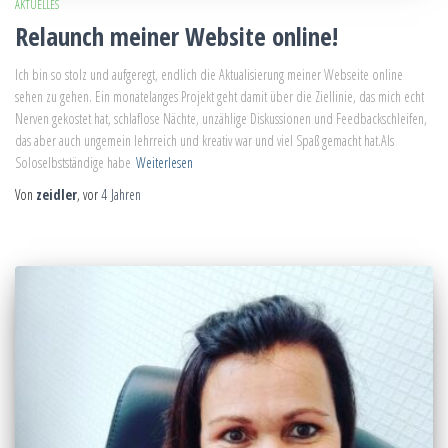
AKTUELLES
Relaunch meiner Website online!
Ich bin so stolz und aufgeregt, endlich die Aktualisierung meiner Webseite online
sehen zu gehen. Ein monatelanges Projekt geht damit über die Ziellinie, das mich echt
Nerven gekostet hat, schlaflose Nächte, unzählige Diskussionen und Feedbackschleifen,
das aber auch ungemein lehrreich und kreativ war und viel Spaß gemacht hat.Als
Soloselbstständige habe
Weiterlesen
Von
zeidler
, vor
4 Jahren